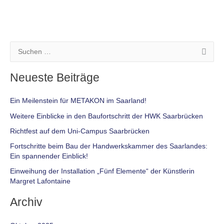
S
u
Neueste Beiträge
c
h
Ein Meilenstein für METAKON im Saarland!
e
Weitere Einblicke in den Baufortschritt der HWK Saarbrücken
n
Richtfest auf dem Uni-Campus Saarbrücken
n
Fortschritte beim Bau der Handwerkskammer des Saarlandes:
a
Ein spannender Einblick!
c
Einweihung der Installation „Fünf Elemente“ der Künstlerin
h
Margret Lafontaine
:
Archiv