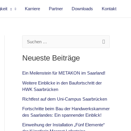
keit
Karriere
Partner
Downloads
Kontakt
S
u
Neueste Beiträge
c
h
Ein Meilenstein für METAKON im Saarland!
e
Weitere Einblicke in den Baufortschritt der
n
HWK Saarbrücken
n
Richtfest auf dem Uni-Campus Saarbrücken
a
Fortschritte beim Bau der Handwerkskammer
c
des Saarlandes: Ein spannender Einblick!
h
Einweihung der Installation „Fünf Elemente“
: