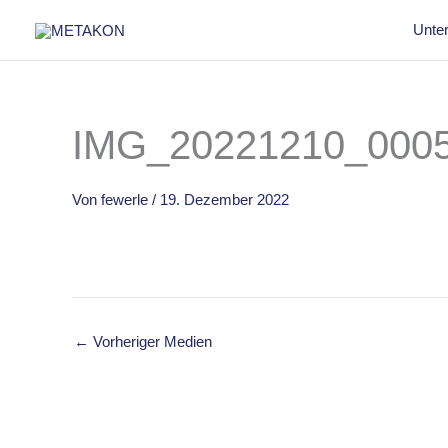
Zum
Unte
Inhalt
springen
IMG_20221210_000
Von
fewerle
/
19. Dezember 2022
←
Vorheriger Medien